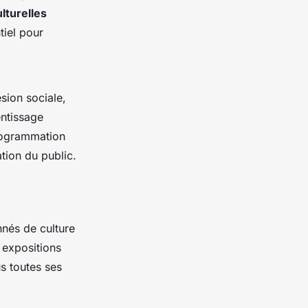
ulturelles
tiel pour
sion sociale,
entissage
programmation
ation du public.
nés de culture
s expositions
us toutes ses