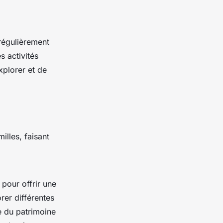
régulièrement
s activités
xplorer et de
illes, faisant
pour offrir une
orer différentes
e du patrimoine