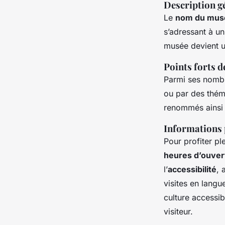
Description g
Le
nom du mus
s’adressant à un
musée devient un
Points forts d
Parmi ses nom
ou par des thém
renommés ainsi 
Informations p
Pour profiter pl
heures d’ouver
l’
accessibilité
, 
visites en langu
culture accessi
visiteur.