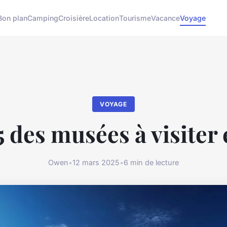
Bon plan
Camping
Croisière
Location
Tourisme
Vacance
Voyage
VOYAGE
5 des musées à visiter 
Owen
•
12 mars 2025
•
6 min de lecture