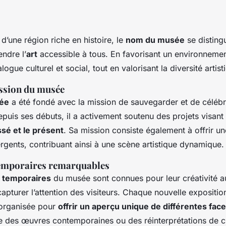
’une région riche en histoire, le
nom du musée
se disting
ndre l’
art
accessible à tous. En favorisant un environnement 
ogue culturel et social, tout en valorisant la diversité artist
ission du musée
ée
a été fondé avec la mission de sauvegarder et de célébre
Depuis ses débuts, il a activement soutenu des projets visant
ssé et le présent
. Sa mission consiste également à offrir u
rgents, contribuant ainsi à une scène artistique dynamique.
temporaires remarquables
s temporaires
du musée sont connues pour leur créativité a
capturer l’attention des visiteurs. Chaque nouvelle expositio
organisée pour
offrir un aperçu unique de différentes facet
re des œuvres contemporaines ou des réinterprétations de c