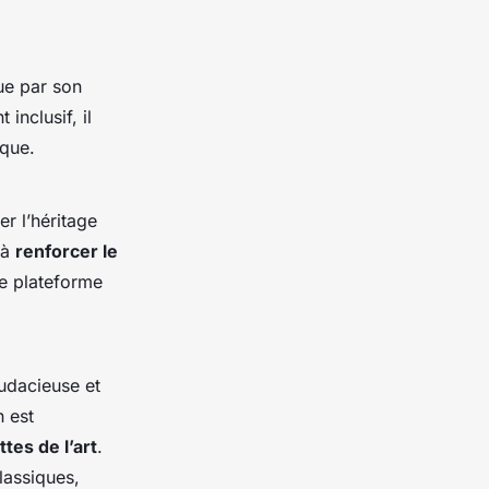
ue par son
inclusif, il
ique.
r l’héritage
 à
renforcer le
ne plateforme
udacieuse et
n est
tes de l’art
.
lassiques,