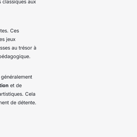
s classiques aux
tes. Ces
es jeux
asses au trésor à
t pédagogique.
s, généralement
tion
et de
rtistiques. Cela
ment de détente.