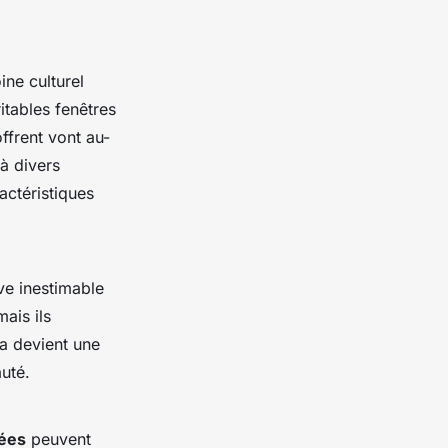
ne culturel
ritables fenêtres
offrent vont au-
 à divers
actéristiques
ve inestimable
mais ils
la devient une
uté.
ées
peuvent